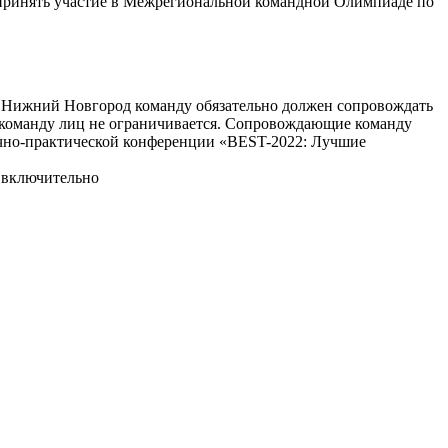
принять участие в Межрегиональной командной Олимпиаде по
 в Нижний Новгород команду обязательно должен сопровождать
 команду лиц не ограничивается. Сопровождающие команду
аучно-практической конференции «BEST-2022: Лучшие
. включительно