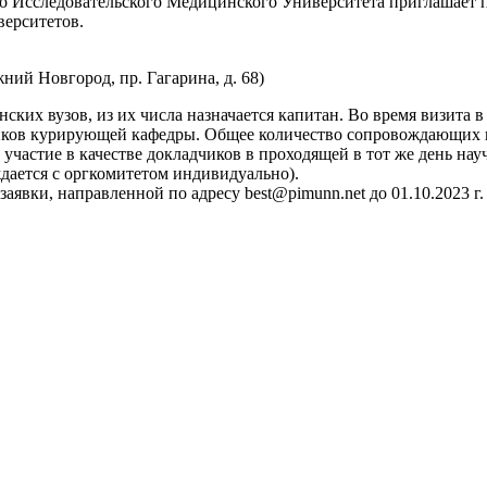
о Исследовательского Медицинского Университета приглашает 
ерситетов.
й Новгород, пр. Гагарина, д. 68)
ских вузов, из их числа назначается капитан. Во время визита
тников курирующей кафедры. Общее количество сопровождающих
участие в качестве докладчиков в проходящей в тот же день н
дается с оргкомитетом индивидуально).
аявки, направленной по адресу best@pimunn.net до 01.10.2023 г