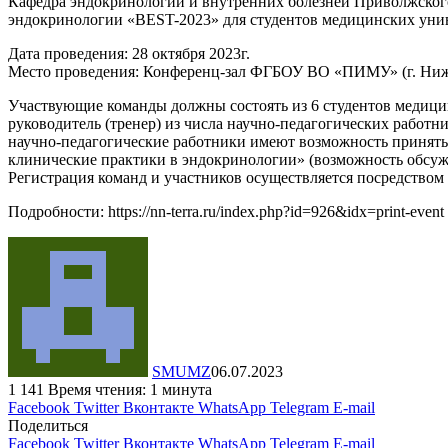
Кафедра эндокринологии и внутренних болезней Приволжског
эндокринологии «BEST-2023» для студентов медицинских унив
Дата проведения: 28 октября 2023г.
Место проведения: Конференц-зал ФГБОУ ВО «ПИМУ» (г. Нижни
Участвующие команды должны состоять из 6 студентов медицин
руководитель (тренер) из числа научно-педагогических рабо
научно-педагогические работники имеют возможность принять 
клинические практики в эндокринологии» (возможность обсуж
Регистрация команд и участников осуществляется посредством з
Подробности: https://nn-terra.ru/index.php?id=926&idx=print-event
SMUMZ
06.07.2023
1 141
Время чтения: 1 минута
Facebook
Twitter
Вконтакте
WhatsApp
Telegram
E-mail
Поделиться
Facebook
Twitter
Вконтакте
WhatsApp
Telegram
E-mail