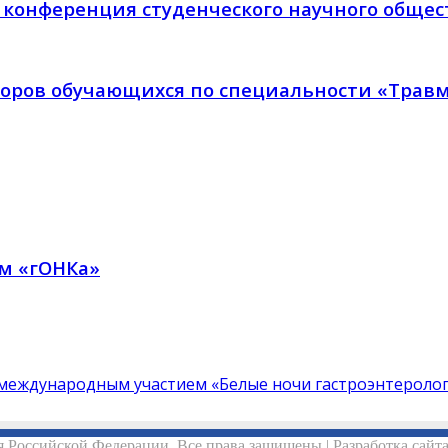
конференция студенческого научного общест
торов обучающихся по специальности «Трав
м «гОНКа»
с международным участием «Белые ночи гастроэнтероло
 Российской Федерации. Все права защищены | Разработка сайт