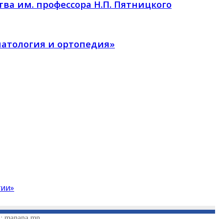
ва им. профессора Н.П. Пятницкого
матология и ортопедия»
гии»
а:
manana.mn