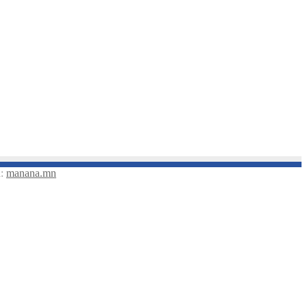
а:
manana.mn