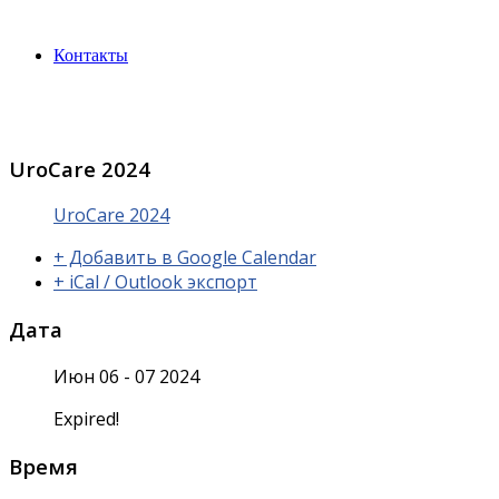
Контакты
UroCare 2024
UroCare 2024
+ Добавить в Google Calendar
+ iCal / Outlook экспорт
Дата
Июн 06 - 07 2024
Expired!
Время