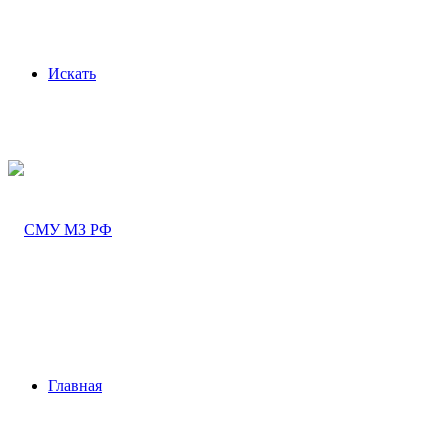
Искать
Главная