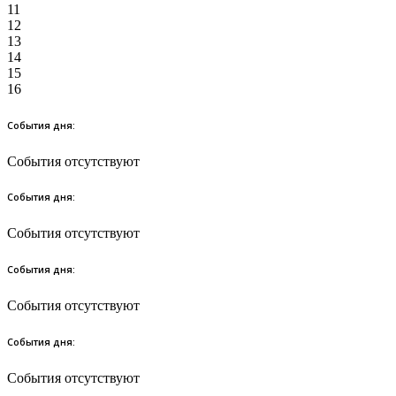
11
12
13
14
15
16
События дня:
События отсутствуют
События дня:
События отсутствуют
События дня:
События отсутствуют
События дня:
События отсутствуют