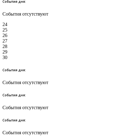
События дня:
События отсутствуют
24
25
26
27
28
29
30
События дня:
События отсутствуют
События дня:
События отсутствуют
События дня:
События отсутствуют