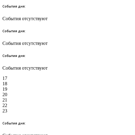
События дня:
События отсутствуют
События дня:
События отсутствуют
События дня:
События отсутствуют
17
18
19
20
21
22
23
События дня: