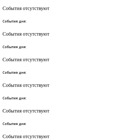
События отсутствуют
События дня:
События отсутствуют
События дня:
События отсутствуют
События дня:
События отсутствуют
События дня:
События отсутствуют
События дня:
События отсутствуют