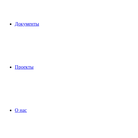
Документы
Проекты
О нас