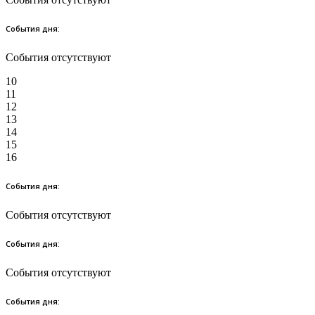
События дня:
События отсутствуют
10
11
12
13
14
15
16
События дня:
События отсутствуют
События дня:
События отсутствуют
События дня: