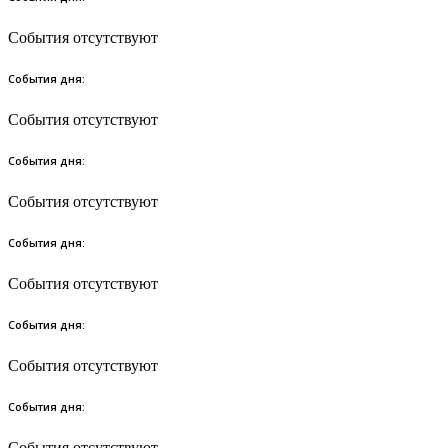
События отсутствуют
События дня:
События отсутствуют
События дня:
События отсутствуют
События дня:
События отсутствуют
События дня:
События отсутствуют
События дня:
События отсутствуют