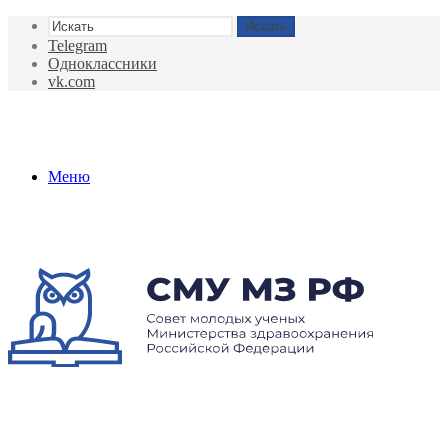
Искать
Telegram
Одноклассники
vk.com
Меню