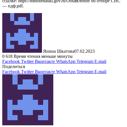
ссылке: https://minobrnauki.gov.ru/Объявление об отборе СНС
— пдф.pdf.
Янина Шкатова
07.02.2023
0
618
Время чтения меньше минуты
Facebook
Twitter
Вконтакте
WhatsApp
Telegram
E-mail
Поделиться
Facebook
Twitter
Вконтакте
WhatsApp
Telegram
E-mail