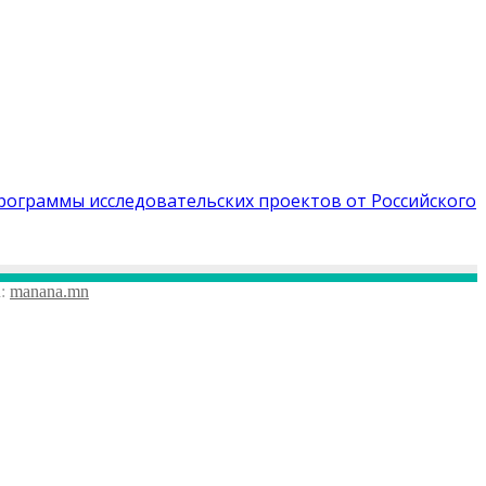
рограммы исследовательских проектов от Российского
а:
manana.mn