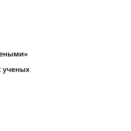
чеными»
х ученых