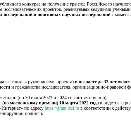
убличного конкурса на получение грантов Российского научног
 исследовательских проектов, реализуемых ведущими учеными
х исследований и поисковых научных исследований
с момента
далее также – руководитель проекта)
в возрасте до 33 лет
включи
ности и гражданства исследователя, организационно-правовой 
жегодно (по 30 июня 2023 и 2024 гг. соответственно).
т (по московскому времени) 10 марта 2022 года
в виде электро
«Интернет» по адресу
https://grant.rscf.ru
в соответствии с дейст
венноручной подписи.